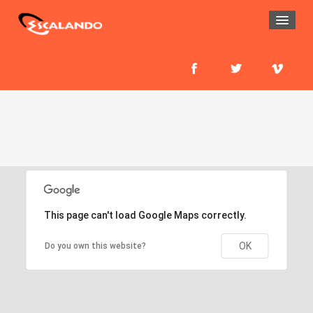
HOME
EL MURO
ESCUELA
CURSOS
ENTRENAMIENTO
SALIDAS A LA ROCA
This page can't load Google Maps correctly.
ESCUELITA
OK
Do you own this website?
ACTIVIDADES
MUROS