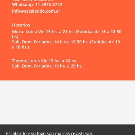
Whatsapp: 11 4975-3773
info@escalando.com.ar
Horarios
Muro: Lun a Vie 15 hs. a 21 hs. (Subidas de 16 a 18:30
hs)
Sab, Dom, Feriados: 14 h.s a 18:30 hs. (Subidas de 10
a 18 hs.)
Tienda: Lun a Vie 15 hs. a 20 hs.
Sab, Dom, Feriados: 10 hs. a 20 hs.
Escalando y su logo son marcas registrada