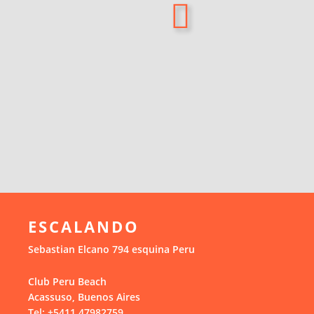
DISEÑO/CONSTRUCCION
TOMAS
SHOP
CONTACTO
ESCALANDO
Sebastian Elcano 794 esquina Peru
Club Peru Beach
Acassuso, Buenos Aires
Tel: +5411 47982759