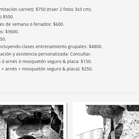
tación carnet): $750 (traer 2 fotos 3x3 cm).
) $500.
es de semana o feriados: $600.
s: $3600.
850.
incluyendo clases entrenamiento grupales: $4800.
cación y asistencia personalizada: Consultar.
da ó arnés ó mosquetón seguro & placa: $150.
as + arnés + mosquetón seguro & placa): $250.