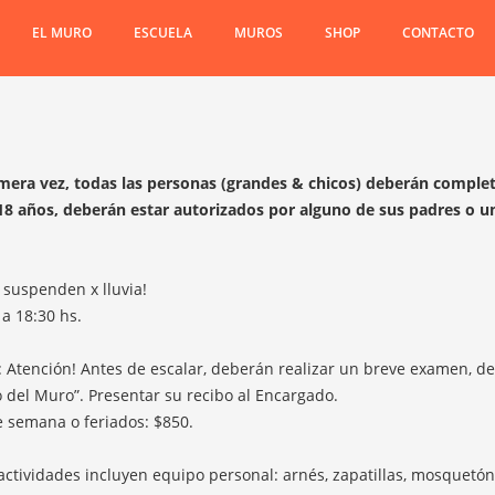
EL MURO
ESCUELA
MUROS
SHOP
CONTACTO
rimera vez, todas las personas (grandes & chicos) deberán compl
8 años, deberán estar autorizados por alguno de sus padres o u
 suspenden x lluvia!
a 18:30 hs.
: Atención! Antes de escalar, deberán realizar un breve examen, d
 del Muro”. Presentar su recibo al Encargado.
e semana o feriados: $850.
actividades incluyen equipo personal: arnés, zapatillas, mosquetón