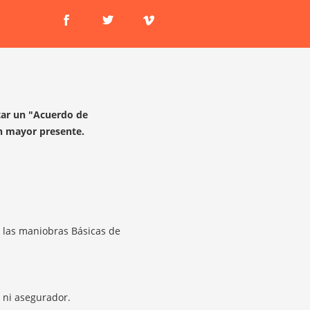
etar un "Acuerdo de
n mayor presente.
e las maniobras Básicas de
 ni asegurador.