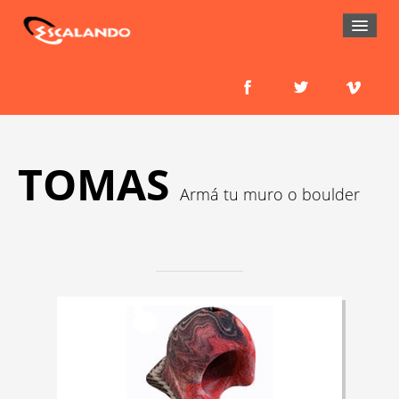
HOME
EL MURO
ESCUELA
TOMAS
Armá tu muro o boulder
CURSOS
ENTRENAMIENTO
SALIDAS A LA ROCA
ESCUELITA
ACTIVIDADES
MUROS