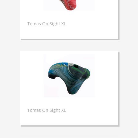
DISEÑO/CONSTRUCCION
TOMAS
Tomas On Sight XL
SHOP
CONTACTO
Tomas On Sight XL