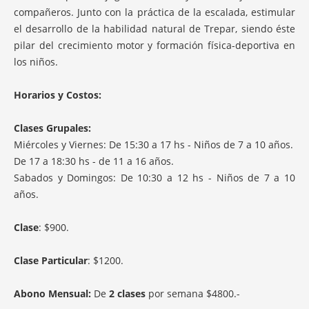
MUROS
compañeros. Junto con la práctica de la escalada, estimular
el desarrollo de la habilidad natural de Trepar, siendo éste
DISEÑO/CONSTRUCCION
pilar del crecimiento motor y formación física-deportiva en
los niños.
TOMAS
Horarios y Costos:
SHOP
CONTACTO
Clases Grupales:
Miércoles y Viernes: De 15:30 a 17 hs - Niños de 7 a 10 años.
De 17 a 18:30 hs - de 11 a 16 años.
Sabados y Domingos: De 10:30 a 12 hs - Niños de 7 a 10
años.
Clase
: $900.
Clase Particular
: $1200.
Abono Mensual:
De
2 clases
por semana $4800.-